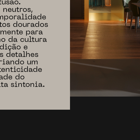
fusão.
 neutros,
emporalidade
tos dourados
amente para
o da cultura
adição e
s detalhes
criando um
tenticidade
dade do
ta sintonia.