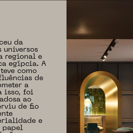
sceu da
s universos
a regional e
ca egípcia. A
 teve como
fluências de
ometer a
 isso, foi
adosa ao
rviu de fio
ente
erialidade e
 papel