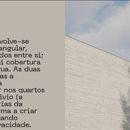
volve-se
angular,
os entre si;
i cobertura
ua. As duas
as a
a
r nos quartos
ívio (a
rias da
ma a criar
zando
vacidade.