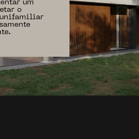
sentar um
etar o
 unifamiliar
nsamente
te.